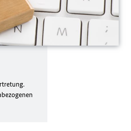
rtretung.
enbezogenen