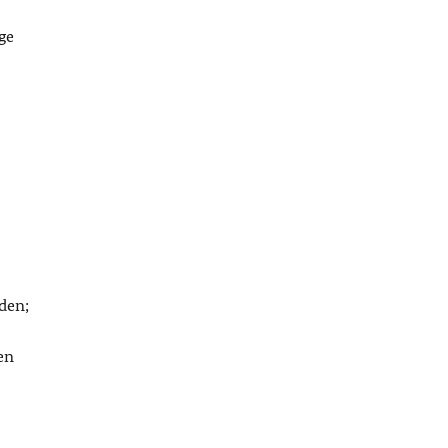
ge
den;
en