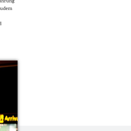
führung
 zudem
d