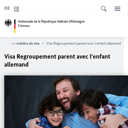
DE
FR
Ambassade de la République fédérale d'Allemagne
Cotonou
sitions en matière de visa
Visa Regroupement parent avec l'enfant allemand
Visa Regroupement parent avec l'enfant
allemand